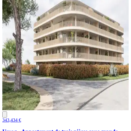
343,434 €