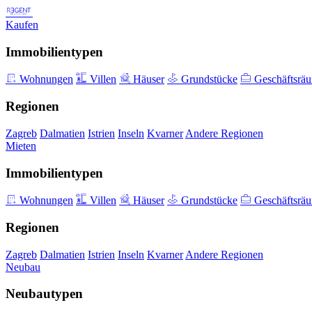
Kaufen
Immobilientypen
Wohnungen
Villen
Häuser
Grundstücke
Geschäftsrä
Regionen
Zagreb
Dalmatien
Istrien
Inseln
Kvarner
Andere Regionen
Mieten
Immobilientypen
Wohnungen
Villen
Häuser
Grundstücke
Geschäftsrä
Regionen
Zagreb
Dalmatien
Istrien
Inseln
Kvarner
Andere Regionen
Neubau
Neubautypen