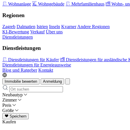
Wohnanlage
Wohngebäude
Mehrfamilienhaus
Wohn- und
Regionen
Zagreb
Dalmatien
Istrien
Inseln
Kvarner
Andere Regionen
KI-Bewertung
Verkauf
Über uns
Dienstleistungen
Dienstleistungen
Dienstleistungen für Käufer
Dienstleistungen für ausländische 
Dienstleistungen für Energieausweise
Blog und Ratgeber
Kontakt
Immobilie bewerten
Anmeldung
Neubautyp
Zimmer
Preis
Größe
Speichern
Kaufen