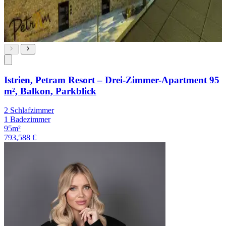
Istrien, Petram Resort – Drei-Zimmer-Apartment 95
m², Balkon, Parkblick
2 Schlafzimmer
1 Badezimmer
95m²
793,588 €