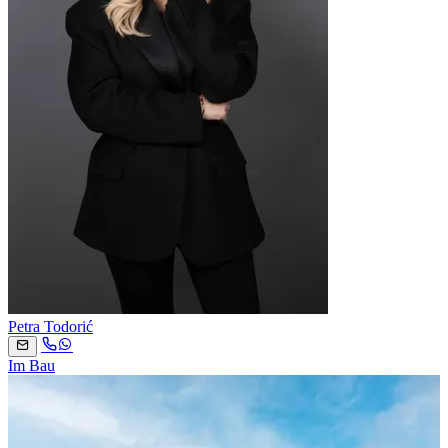
Petra Todorić
Im Bau