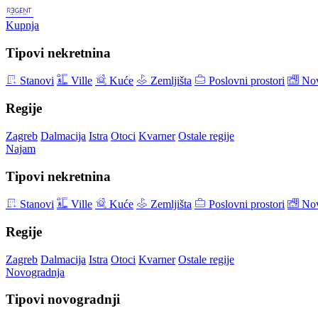
Kupnja
Tipovi nekretnina
Stanovi
Ville
Kuće
Zemljišta
Poslovni prostori
Nov
Regije
Zagreb
Dalmacija
Istra
Otoci
Kvarner
Ostale regije
Najam
Tipovi nekretnina
Stanovi
Ville
Kuće
Zemljišta
Poslovni prostori
Nov
Regije
Zagreb
Dalmacija
Istra
Otoci
Kvarner
Ostale regije
Novogradnja
Tipovi novogradnji