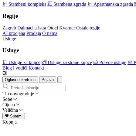
Stambeni kompleks
Stambena zgrada
Apartmanska zgrada
Regije
Zagreb
Dalmacija
Istra
Otoci
Kvarner
Ostale regije
AI procjena
Prodaja
O nama
Usluge
Usluge
Usluge za kupce
Usluge za strane kupce
Pravne usluge
P
Blog i vodiči
Kontakt
Oglasi nekretninu
Prijava
Tip novogradnje
Sobe
Cijena
Veličina
Spremi
Kupnja