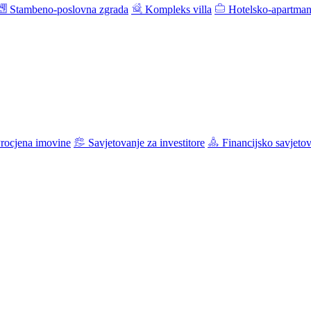
Stambeno-poslovna zgrada
Kompleks villa
Hotelsko-apartman
rocjena imovine
Savjetovanje za investitore
Financijsko savjeto