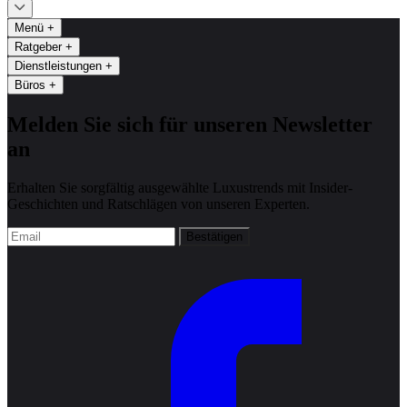
Menü
+
Ratgeber
+
Dienstleistungen
+
Büros
+
Melden Sie sich für unseren Newsletter
an
Erhalten Sie sorgfältig ausgewählte Luxustrends mit Insider-
Geschichten und Ratschlägen von unseren Experten.
Bestätigen