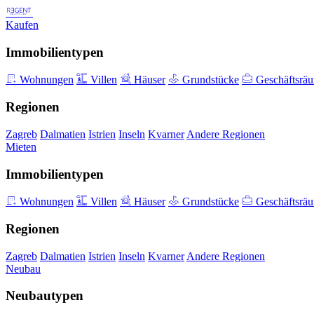
Kaufen
Immobilientypen
Wohnungen
Villen
Häuser
Grundstücke
Geschäftsrä
Regionen
Zagreb
Dalmatien
Istrien
Inseln
Kvarner
Andere Regionen
Mieten
Immobilientypen
Wohnungen
Villen
Häuser
Grundstücke
Geschäftsrä
Regionen
Zagreb
Dalmatien
Istrien
Inseln
Kvarner
Andere Regionen
Neubau
Neubautypen