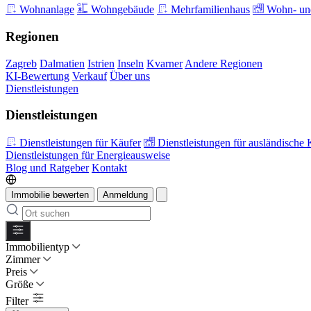
Wohnanlage
Wohngebäude
Mehrfamilienhaus
Wohn- und
Regionen
Zagreb
Dalmatien
Istrien
Inseln
Kvarner
Andere Regionen
KI-Bewertung
Verkauf
Über uns
Dienstleistungen
Dienstleistungen
Dienstleistungen für Käufer
Dienstleistungen für ausländische 
Dienstleistungen für Energieausweise
Blog und Ratgeber
Kontakt
Immobilie bewerten
Anmeldung
Immobilientyp
Zimmer
Preis
Größe
Filter