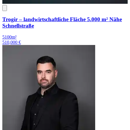
Trogir – landwirtschaftliche Fläche 5.000 m² Nähe
Schnellstraße
5100m²
510,000 €