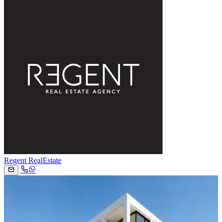
Regent RealEstate