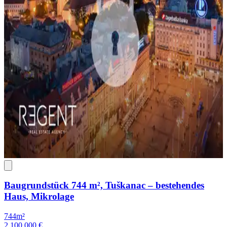
Baugrundstück 744 m², Tuškanac – bestehendes
Haus, Mikrolage
744m²
2,100,000 €