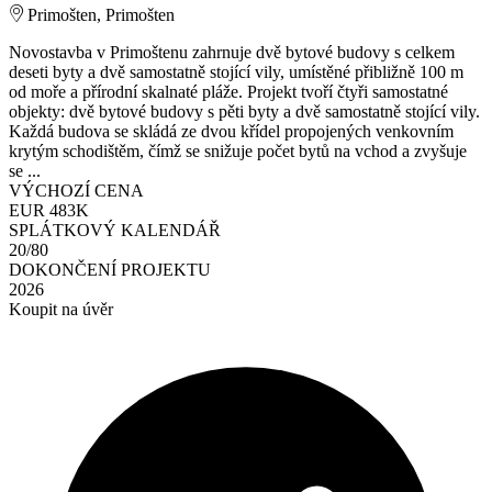
Primošten, Primošten
Novostavba v Primoštenu zahrnuje dvě bytové budovy s celkem
deseti byty a dvě samostatně stojící vily, umístěné přibližně 100 m
od moře a přírodní skalnaté pláže. Projekt tvoří čtyři samostatné
objekty: dvě bytové budovy s pěti byty a dvě samostatně stojící vily.
Každá budova se skládá ze dvou křídel propojených venkovním
krytým schodištěm, čímž se snižuje počet bytů na vchod a zvyšuje
se ...
VÝCHOZÍ CENA
EUR 483K
SPLÁTKOVÝ KALENDÁŘ
20/80
DOKONČENÍ PROJEKTU
2026
Koupit na úvěr