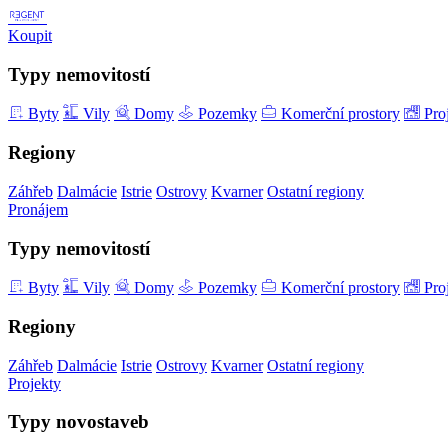
Koupit
Typy nemovitostí
Byty
Vily
Domy
Pozemky
Komerční prostory
Pro
Regiony
Záhřeb
Dalmácie
Istrie
Ostrovy
Kvarner
Ostatní regiony
Pronájem
Typy nemovitostí
Byty
Vily
Domy
Pozemky
Komerční prostory
Pro
Regiony
Záhřeb
Dalmácie
Istrie
Ostrovy
Kvarner
Ostatní regiony
Projekty
Typy novostaveb