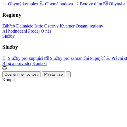
Obytný komplex
Obytná budova
Bytový dům
Obytná a 
Regiony
Záhřeb
Dalmácie
Istrie
Ostrovy
Kvarner
Ostatní regiony
AI hodnocení
Prodej
O nás
Služby
Služby
Služby pro kupující
Služby pro zahraniční kupující
Právní s
Blog a průvodci
Kontakt
Ocenění nemovitosti
Přihlásit se
Koupit