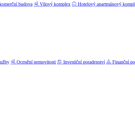
komerční budova
Vilový komplex
Hotelový apartmánový kompl
lužby
Ocenění nemovitosti
Investiční poradenství
Finanční po