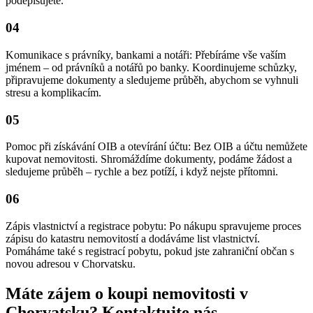
podepisujete.
04
Komunikace s právníky, bankami a notáři: Přebíráme vše vaším
jménem – od právníků a notářů po banky. Koordinujeme schůzky,
připravujeme dokumenty a sledujeme průběh, abychom se vyhnuli
stresu a komplikacím.
05
Pomoc při získávání OIB a otevírání účtu: Bez OIB a účtu nemůžete
kupovat nemovitosti. Shromáždíme dokumenty, podáme žádost a
sledujeme průběh – rychle a bez potíží, i když nejste přítomni.
06
Zápis vlastnictví a registrace pobytu: Po nákupu spravujeme proces
zápisu do katastru nemovitostí a dodáváme list vlastnictví.
Pomáháme také s registrací pobytu, pokud jste zahraniční občan s
novou adresou v Chorvatsku.
Máte zájem o koupi nemovitosti v
Chorvatsku? Kontaktujte nás –