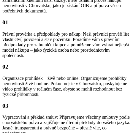
zahraničním klientům další služby, které usnadní proces nákupu
nemovitostí v Chorvatsku, jako je získání OIB a příprava všech
potřebných dokumentů.
01
Právní prověrka a předpoklady pro nákup: Naši právníci prověří list
vlastnictví, povolení a stav pozemku. Poradíme vám s právními
předpoklady pro zahraniční kupce a pomůžeme vám vybrat nejlepší
model nákupu – jako fyzická osoba nebo prostřednictvím
společnosti.
02
Organizace prohlídek – živě nebo online: Organizujeme prohlídky
nemovitostí živě i online. Pokud nejste v Chorvatsku, poskytujeme
video prohlídky v reálném čase, abyste se mohli rozhodnout bez
fyzické přítomnosti.
03
Vypracování a překlad smluv: Připravujeme všechny smlouvy podle
chorvatského práva a zajišťujeme úřední překlady do vašeho jazyka.
Jasné, transparentní a právně bezpečné – přesně víte, co