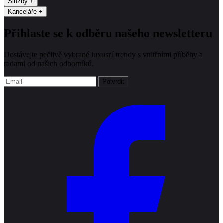
Služby
+
Kanceláře
+
Přihlaste se k odběru našeho newsletteru
Dostávejte pečlivě vybrané luxusní trendy s vnitřními příběhy a
radami od našich odborníků.
Potvrdit