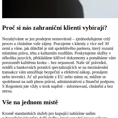
Proč si nás zahraniční klienti vybírají?
Nezabýváme se jen prodejem nemovitostí – zjednodušujeme celý
proces a chráníme vaše zájmy. Pracujeme s klienty z více než 30
zemí a víme, jak důležité je mít spolehlivého partnera, který rozumí
místnímu právu, trhu a kulturním rozdílům. Poskytujeme služby v
několika jazycích, překládáme klíčové dokumenty a pomáháme vám
porozumět každému kroku – bez nejasností. Naše síť právníků,
notářů a bankovních poradců specializujících se na mezinárodní
transakce vám umožňuje bezpečný a efektivní nákup, pronájem
nebo investici. Ať už pocházíte z EU nebo mimo ni, můžete se
spolehnout na naši plnou právní, administrativní a finanční podporu.
S Regentem jste vždy o krok napřed – informovaní, chránění a bez
stresu.
Vše na jednom místě
Kromě standardních služeb pro kupující nabízíme našim