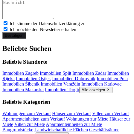
Ich stimme der Datenschutzerklärung zu
Ich möchte den Newsletter erhalten
Bestätigen
Beliebte Suchen
Beliebte Standorte
Immobilien Zagreb
Immobilien Split
Immobilien Zadar
Immobilien
Rijeka
Immobilien Osijek
Immobilien Dubrovnik
Immobilien Pula
Immobilien Šibenik
Immobilien Varaždin
Immobilien Karlovac
Immobilien Makarska
Immobilien Trogir
Alle anzeigen
Beliebte Kategorien
Wohnungen zum Verkauf
Häuser zum Verkauf
Villen zum Verkauf
Apartmenteinheiten zum Verkauf
Wohnungen zur Miete
Häuser zur
Miete
Villen zur Miete
Apartmenteinheiten zur Miete
Baugrundstücke
Landwirtschaftliche Flächen
Geschäftsräume