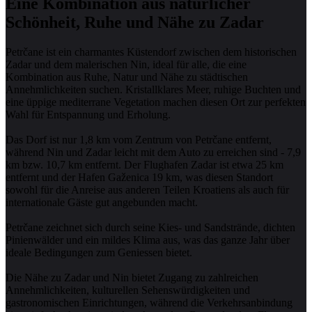
Eine Kombination aus natürlicher
Schönheit, Ruhe und Nähe zu Zadar
Petrčane ist ein charmantes Küstendorf zwischen dem historischen
Zadar und dem malerischen Nin, ideal für alle, die eine
Kombination aus Ruhe, Natur und Nähe zu städtischen
Annehmlichkeiten suchen. Kristallklares Meer, ruhige Buchten und
eine üppige mediterrane Vegetation machen diesen Ort zur perfekten
Wahl für Entspannung und Erholung.
Das Dorf ist nur 1,8 km vom Zentrum von Petrčane entfernt,
während Nin und Zadar leicht mit dem Auto zu erreichen sind - 7,9
km bzw. 10,7 km entfernt. Der Flughafen Zadar ist etwa 25 km
entfernt und der Hafen Gaženica 19 km, was diesen Standort
sowohl für die Anreise aus anderen Teilen Kroatiens als auch für
internationale Gäste gut angebunden macht.
Petrčane zeichnet sich durch seine Kies- und Sandstrände, dichten
Pinienwälder und ein mildes Klima aus, was das ganze Jahr über
ideale Bedingungen zum Geniessen bietet.
Die Nähe zu Zadar und Nin bietet Zugang zu zahlreichen
Annehmlichkeiten, kulturellen Sehenswürdigkeiten und
gastronomischen Einrichtungen, während die Verkehrsanbindung