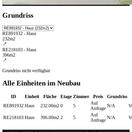
Grundriss
RE891932 - Haus
232m2
RE218103 - Haus
396m2
Grundriss nicht verfügbar
Alle Einheiten im Neubau
ID
Einheit
Fläche
Etage
Zimmer
Preis
Grundriss
Auf
RE891932
Haus
232.00m2
0
5
N/A
V
Anfrage
Auf
RE218103
Haus
396.00m2
2
5
N/A
V
Anfrage