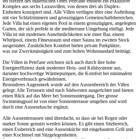
Im Herzen des malerischen Ortes Petrčane entsteht ein exklusiver
Komplex aus sechs Luxusvillen, von denen drei als Duplex-
Einheiten konzipiert sind. Alle Villen verfügen über eine Aufteilung
mit vier Schlafzimmern und grosszügigen Gemeinschaftsbereichen.
Jede Villa hat einen eigenen Pool in einem grosszügigen, angelegten
Garten, der sich perfekt in die mediterrane Umgebung einfügt. Jede
Villa ist mit modernen Annehmlichkeiten wie einer Bar, einem
Whirlpool, einem Fitnessraum und einer Sauna im zweiten Stock
ausgestattet. Zusätzlichen Komfort bieten private Parkplätze,
was zur Zweckmässigkeit und zum hohen Wohnstandard beiträgt.
Die Villen in Petrčane zeichnen sich auch durch ihre hohe
Energieeffizienz dank moderner Heiz- und Kühlsysteme aus,
darunter hochwertige Wärmepumpen, die Komfort bei minimalem
Energieverbrauch gewährleisten.
Besonderes Augenmerk wurde auf den Aussenbereich der Villen
gelegt: Alle Terrassen sind nach Südwesten ausgerichtet und bieten
einen Blick auf das Meer bei Sonnenuntergang. Der grosse
Swimmingpool ist von einer Sonnenterrasse umgeben und wird
durch eine Aussendusche ergänzt.
Alle Aussenterrassen sind überdacht, so dass sie bei Regen oder
starker Sonne genutzt werden können. Es gibt einen Sitzbereich,
einen Essbereich und eine Aussenküche mit eingebautem Grill und
einer Kochinsel mit Sitzgelegenheiten.