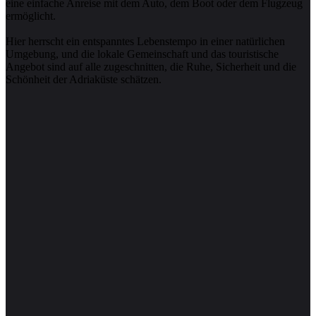
eine einfache Anreise mit dem Auto, dem Boot oder dem Flugzeug
ermöglicht.
Hier herrscht ein entspanntes Lebenstempo in einer natürlichen
Umgebung, und die lokale Gemeinschaft und das touristische
Angebot sind auf alle zugeschnitten, die Ruhe, Sicherheit und die
Schönheit der Adriaküste schätzen.