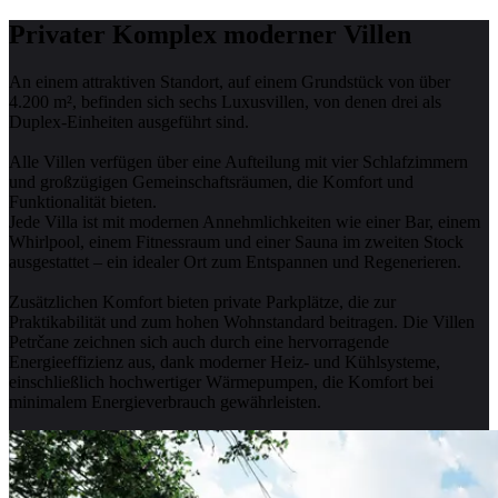
Privater Komplex moderner Villen
An einem attraktiven Standort, auf einem Grundstück von über
4.200 m², befinden sich sechs Luxusvillen, von denen drei als
Duplex-Einheiten ausgeführt sind.
Alle Villen verfügen über eine Aufteilung mit vier Schlafzimmern
und großzügigen Gemeinschaftsräumen, die Komfort und
Funktionalität bieten.
Jede Villa ist mit modernen Annehmlichkeiten wie einer Bar, einem
Whirlpool, einem Fitnessraum und einer Sauna im zweiten Stock
ausgestattet – ein idealer Ort zum Entspannen und Regenerieren.
Zusätzlichen Komfort bieten private Parkplätze, die zur
Praktikabilität und zum hohen Wohnstandard beitragen. Die Villen
Petrčane zeichnen sich auch durch eine hervorragende
Energieeffizienz aus, dank moderner Heiz- und Kühlsysteme,
einschließlich hochwertiger Wärmepumpen, die Komfort bei
minimalem Energieverbrauch gewährleisten.