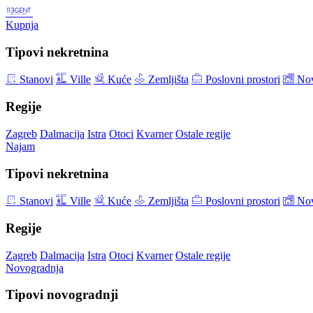
Kupnja
Tipovi nekretnina
Stanovi
Ville
Kuće
Zemljišta
Poslovni prostori
Nov
Regije
Zagreb
Dalmacija
Istra
Otoci
Kvarner
Ostale regije
Najam
Tipovi nekretnina
Stanovi
Ville
Kuće
Zemljišta
Poslovni prostori
Nov
Regije
Zagreb
Dalmacija
Istra
Otoci
Kvarner
Ostale regije
Novogradnja
Tipovi novogradnji