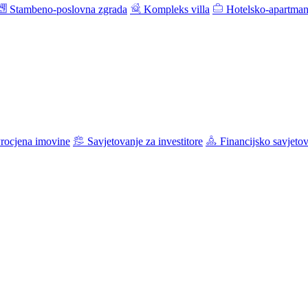
Stambeno-poslovna zgrada
Kompleks villa
Hotelsko-apartman
rocjena imovine
Savjetovanje za investitore
Financijsko savjeto