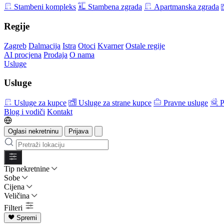
Stambeni kompleks
Stambena zgrada
Apartmanska zgrada
Regije
Zagreb
Dalmacija
Istra
Otoci
Kvarner
Ostale regije
AI procjena
Prodaja
O nama
Usluge
Usluge
Usluge za kupce
Usluge za strane kupce
Pravne usluge
P
Blog i vodiči
Kontakt
Oglasi nekretninu
Prijava
Tip nekretnine
Sobe
Cijena
Veličina
Filteri
Spremi