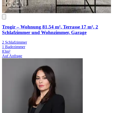
Trogir – Wohnung 81,54 m², Terrasse 17 m², 2
Schlafzimmer und Wohnzimmer, Garage
2 Schlafzimmer
1 Badezimmer
83m²
Auf Anfrage