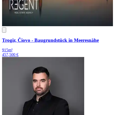
Trogir, Čiovo - Baugrundstück in Meeresnähe
915m²
457,500 €