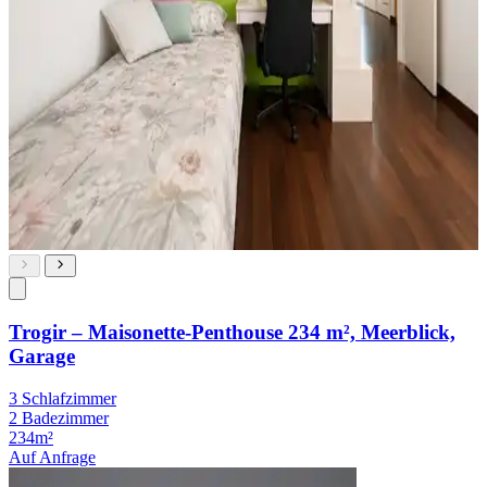
Trogir – Maisonette-Penthouse 234 m², Meerblick,
Garage
3 Schlafzimmer
2 Badezimmer
234m²
Auf Anfrage