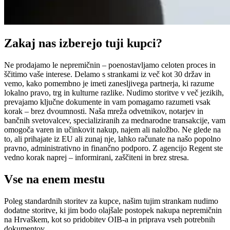
Zakaj nas izberejo tuji kupci?
Ne prodajamo le nepremičnin – poenostavljamo celoten proces in
ščitimo vaše interese. Delamo s strankami iz več kot 30 držav in
vemo, kako pomembno je imeti zanesljivega partnerja, ki razume
lokalno pravo, trg in kulturne razlike. Nudimo storitve v več jezikih,
prevajamo ključne dokumente in vam pomagamo razumeti vsak
korak – brez dvoumnosti. Naša mreža odvetnikov, notarjev in
bančnih svetovalcev, specializiranih za mednarodne transakcije, vam
omogoča varen in učinkovit nakup, najem ali naložbo. Ne glede na
to, ali prihajate iz EU ali zunaj nje, lahko računate na našo popolno
pravno, administrativno in finančno podporo. Z agencijo Regent ste
vedno korak naprej – informirani, zaščiteni in brez stresa.
Vse na enem mestu
Poleg standardnih storitev za kupce, našim tujim strankam nudimo
dodatne storitve, ki jim bodo olajšale postopek nakupa nepremičnin
na Hrvaškem, kot so pridobitev OIB-a in priprava vseh potrebnih
dokumentov.