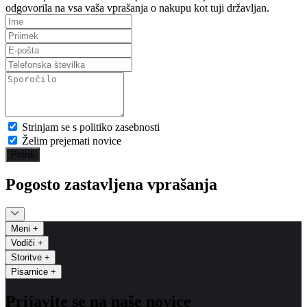
odgovorila na vsa vaša vprašanja o nakupu kot tuji državljan.
Strinjam se s politiko zasebnosti
Želim prejemati novice
Potrdi
Pogosto zastavljena vprašanja
Meni
+
Vodiči
+
Storitve
+
Pisarnice
+
Prijavite se na naše novice