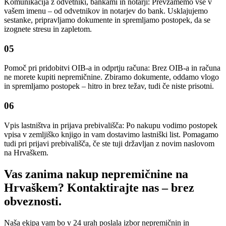
Komunikacija z odvetniki, bankami in notarji: Prevzamemo vse v
vašem imenu – od odvetnikov in notarjev do bank. Usklajujemo
sestanke, pripravljamo dokumente in spremljamo postopek, da se
izognete stresu in zapletom.
05
Pomoč pri pridobitvi OIB-a in odprtju računa: Brez OIB-a in računa
ne morete kupiti nepremičnine. Zbiramo dokumente, oddamo vlogo
in spremljamo postopek – hitro in brez težav, tudi če niste prisotni.
06
Vpis lastništva in prijava prebivališča: Po nakupu vodimo postopek
vpisa v zemljiško knjigo in vam dostavimo lastniški list. Pomagamo
tudi pri prijavi prebivališča, če ste tuji državljan z novim naslovom
na Hrvaškem.
Vas zanima nakup nepremičnine na
Hrvaškem? Kontaktirajte nas – brez
obveznosti.
Naša ekipa vam bo v 24 urah poslala izbor nepremičnin in