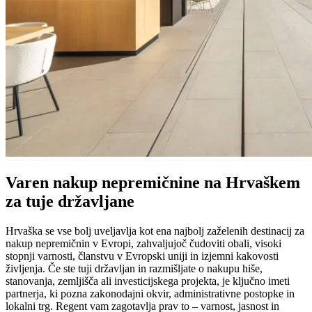
Varen nakup nepremičnine na Hrvaškem
za tuje državljane
Hrvaška se vse bolj uveljavlja kot ena najbolj zaželenih destinacij za
nakup nepremičnin v Evropi, zahvaljujoč čudoviti obali, visoki
stopnji varnosti, članstvu v Evropski uniji in izjemni kakovosti
življenja. Če ste tuji državljan in razmišljate o nakupu hiše,
stanovanja, zemljišča ali investicijskega projekta, je ključno imeti
partnerja, ki pozna zakonodajni okvir, administrativne postopke in
lokalni trg. Regent vam zagotavlja prav to – varnost, jasnost in