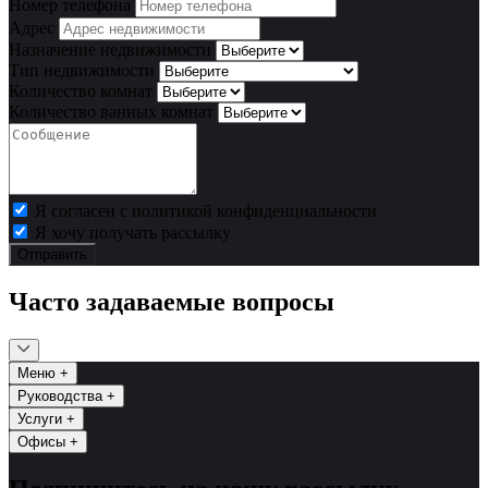
Номер телефона
Адрес
Назначение недвижимости
Тип недвижимости
Количество комнат
Количество ванных комнат
Я согласен с политикой конфиденциальности
Я хочу получать рассылку
Отправить
Часто задаваемые вопросы
Меню
+
Руководства
+
Услуги
+
Офисы
+