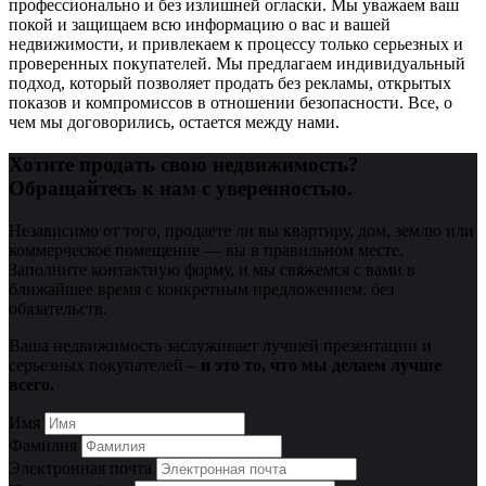
профессионально и без излишней огласки. Мы уважаем ваш
покой и защищаем всю информацию о вас и вашей
недвижимости, и привлекаем к процессу только серьезных и
проверенных покупателей. Мы предлагаем индивидуальный
подход, который позволяет продать без рекламы, открытых
показов и компромиссов в отношении безопасности. Все, о
чем мы договорились, остается между нами.
Хотите продать свою недвижимость?
Обращайтесь к нам с уверенностью.
Независимо от того, продаете ли вы квартиру, дом, землю или
коммерческое помещение — вы в правильном месте.
Заполните контактную форму, и мы свяжемся с вами в
ближайшее время с конкретным предложением, без
обязательств.
Ваша недвижимость заслуживает лучшей презентации и
серьезных покупателей –
и это то, что мы делаем лучше
всего.
Имя
Фамилия
Электронная почта