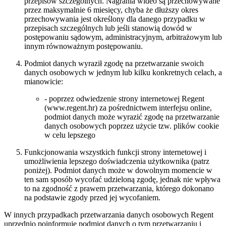
przepisów szczególnych. Nagrania wideo są przechowywane
przez maksymalnie 6 miesięcy, chyba że dłuższy okres
przechowywania jest określony dla danego przypadku w
przepisach szczególnych lub jeśli stanowią dowód w
postępowaniu sądowym, administracyjnym, arbitrażowym lub
innym równoważnym postępowaniu.
Podmiot danych wyraził zgodę na przetwarzanie swoich
danych osobowych w jednym lub kilku konkretnych celach, a
mianowicie:
- poprzez odwiedzenie strony internetowej Regent
(www.regent.hr) za pośrednictwem interfejsu online,
podmiot danych może wyrazić zgodę na przetwarzanie
danych osobowych poprzez użycie tzw. plików cookie
w celu lepszego
Funkcjonowania wszystkich funkcji strony internetowej i
umożliwienia lepszego doświadczenia użytkownika (patrz
poniżej). Podmiot danych może w dowolnym momencie w
ten sam sposób wycofać udzieloną zgodę, jednak nie wpływa
to na zgodność z prawem przetwarzania, którego dokonano
na podstawie zgody przed jej wycofaniem.
W innych przypadkach przetwarzania danych osobowych Regent
uprzednio poinformuje podmiot danych o tym przetwarzaniu i