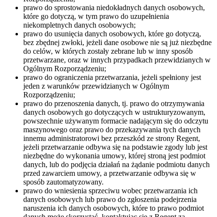
prawo do sprostowania niedokładnych danych osobowych,
które go dotyczą, w tym prawo do uzupełnienia
niekompletnych danych osobowych;
prawo do usunięcia danych osobowych, które go dotyczą,
bez zbędnej zwłoki, jeżeli dane osobowe nie są już niezbędne
do celów, w których zostały zebrane lub w inny sposób
przetwarzane, oraz w innych przypadkach przewidzianych w
Ogólnym Rozporządzeniu;
prawo do ograniczenia przetwarzania, jeżeli spełniony jest
jeden z warunków przewidzianych w Ogólnym
Rozporządzeniu;
prawo do przenoszenia danych, tj. prawo do otrzymywania
danych osobowych go dotyczących w ustrukturyzowanym,
powszechnie używanym formacie nadającym się do odczytu
maszynowego oraz prawo do przekazywania tych danych
innemu administratorowi bez przeszkód ze strony Regent,
jeżeli przetwarzanie odbywa się na podstawie zgody lub jest
niezbędne do wykonania umowy, której stroną jest podmiot
danych, lub do podjęcia działań na żądanie podmiotu danych
przed zawarciem umowy, a przetwarzanie odbywa się w
sposób zautomatyzowany.
prawo do wniesienia sprzeciwu wobec przetwarzania ich
danych osobowych lub prawo do zgłoszenia podejrzenia
naruszenia ich danych osobowych, które to prawo podmiot
danych może skorzystać, kontaktując się z Regent za