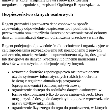
umowę, w której wzajemne prawa i obowiązki zostaną
uregulowane zgodnie z przepisami Ogólnego Rozporządzenia.
Bezpieczeństwo danych osobowych
Regent gromadzi i przetwarza dane osobowe w sposób
zapewniający odpowiednie bezpieczeństwo i poufność ich
przetwarzania oraz umożliwia skuteczne stosowanie zasad ochrony
danych, minimalizacji danych, ograniczenia przechowywania itp.
Regent podejmuje odpowiednie środki techniczne i organizacyjne w
celu zapobiegania przypadkowemu lub niezgodnemu z prawem
zniszczeniu, utracie, zmianie, nieuprawnionemu użyciu, dostępowi
lub dostępowi do danych, kradzieży lub innemu naruszeniu i
niewłaściwemu użyciu, co obejmuje między innymi:
wdrożenie środków zapobiegających nieuprawnionemu
użyciu systemów informatycznych (takich jak ochrona
hasłem) z regularną aktualizacją programów
(oprogramowania) i ochroną antywirusową;
ograniczenie dostępu do nośników danych osobowych w
formie elektronicznej tylko do upoważnionych osób, które
mogą uzyskać dostęp do danych tylko poprzez wprowadzenie
nazwy użytkownika i hasła;
ograniczenie fizycznego dostępu do pomieszczeń, w których