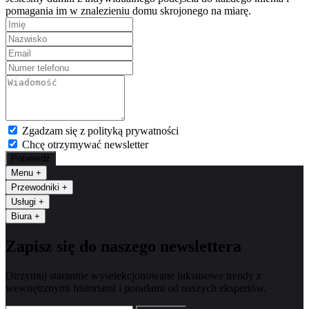
pomagania im w znalezieniu domu skrojonego na miarę.
Zgadzam się z polityką prywatności
Chcę otrzymywać newsletter
Potwierdź
Menu
+
Przewodniki
+
Usługi
+
Biura
+
Zapisz się do naszego newslettera
Otrzymuj starannie wyselekcjonowane luksusowe trendy z
wewnętrznymi historiami i poradami od naszych ekspertów.