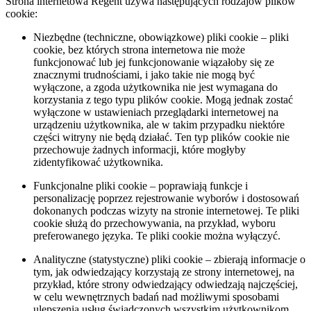
Strona internetowa Regent używa następujących rodzajów plików
cookie:
Niezbędne (techniczne, obowiązkowe) pliki cookie – pliki
cookie, bez których strona internetowa nie może
funkcjonować lub jej funkcjonowanie wiązałoby się ze
znacznymi trudnościami, i jako takie nie mogą być
wyłączone, a zgoda użytkownika nie jest wymagana do
korzystania z tego typu plików cookie. Mogą jednak zostać
wyłączone w ustawieniach przeglądarki internetowej na
urządzeniu użytkownika, ale w takim przypadku niektóre
części witryny nie będą działać. Ten typ plików cookie nie
przechowuje żadnych informacji, które mogłyby
zidentyfikować użytkownika.
Funkcjonalne pliki cookie – poprawiają funkcje i
personalizację poprzez rejestrowanie wyborów i dostosowań
dokonanych podczas wizyty na stronie internetowej. Te pliki
cookie służą do przechowywania, na przykład, wyboru
preferowanego języka. Te pliki cookie można wyłączyć.
Analityczne (statystyczne) pliki cookie – zbierają informacje o
tym, jak odwiedzający korzystają ze strony internetowej, na
przykład, które strony odwiedzający odwiedzają najczęściej,
w celu wewnętrznych badań nad możliwymi sposobami
ulepszenia usług świadczonych wszystkim użytkownikom.