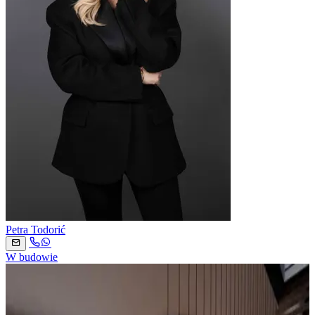
Petra Todorić
W budowie