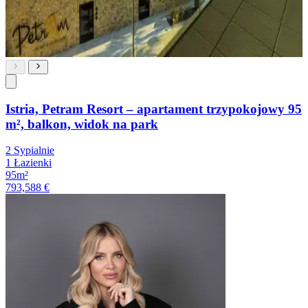
Istria, Petram Resort – apartament trzypokojowy 95
m², balkon, widok na park
2 Sypialnie
1 Łazienki
95m²
793,588 €