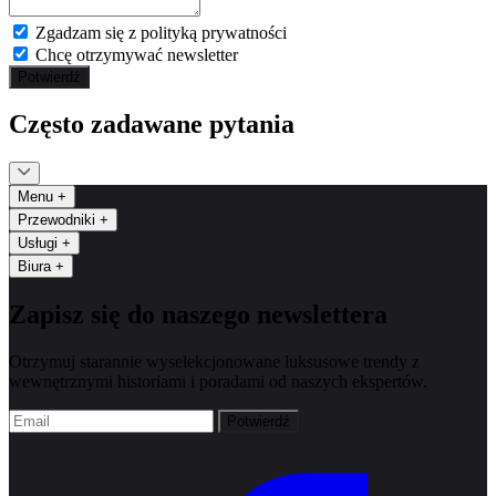
Zgadzam się z polityką prywatności
Chcę otrzymywać newsletter
Potwierdź
Często zadawane pytania
Menu
+
Przewodniki
+
Usługi
+
Biura
+
Zapisz się do naszego newslettera
Otrzymuj starannie wyselekcjonowane luksusowe trendy z
wewnętrznymi historiami i poradami od naszych ekspertów.
Potwierdź