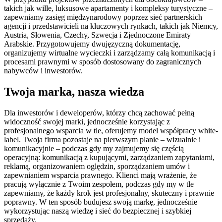
takich jak wille, luksusowe apartamenty i kompleksy turystyczne –
zapewniamy zasięg międzynarodowy poprzez sieć partnerskich
agencji i przedstawicieli na kluczowych rynkach, takich jak Niemcy,
Austria, Słowenia, Czechy, Szwecja i Zjednoczone Emiraty
Arabskie. Przygotowujemy dwujęzyczną dokumentację,
organizujemy wirtualne wycieczki i zarządzamy całą komunikacją i
procesami prawnymi w sposób dostosowany do zagranicznych
nabywców i inwestorów.
Twoja marka, nasza wiedza
Dla inwestorów i deweloperów, którzy chcą zachować pełną
widoczność swojej marki, jednocześnie korzystając z
profesjonalnego wsparcia w tle, oferujemy model współpracy white-
label. Twoja firma pozostaje na pierwszym planie – wizualnie i
komunikacyjnie – podczas gdy my zajmujemy się częścią
operacyjną: komunikacją z kupującymi, zarządzaniem zapytaniami,
reklamą, organizowaniem oględzin, sporządzaniem umów i
zapewnianiem wsparcia prawnego. Klienci mają wrażenie, że
pracują wyłącznie z Twoim zespołem, podczas gdy my w tle
zapewniamy, że każdy krok jest profesjonalny, skuteczny i prawnie
poprawny. W ten sposób budujesz swoją markę, jednocześnie
wykorzystując naszą wiedzę i sieć do bezpiecznej i szybkiej
sprzedaży.