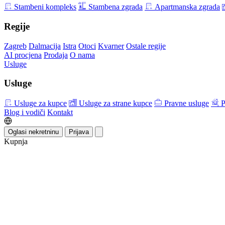
Stambeni kompleks
Stambena zgrada
Apartmanska zgrada
Regije
Zagreb
Dalmacija
Istra
Otoci
Kvarner
Ostale regije
AI procjena
Prodaja
O nama
Usluge
Usluge
Usluge za kupce
Usluge za strane kupce
Pravne usluge
P
Blog i vodiči
Kontakt
Oglasi nekretninu
Prijava
Kupnja