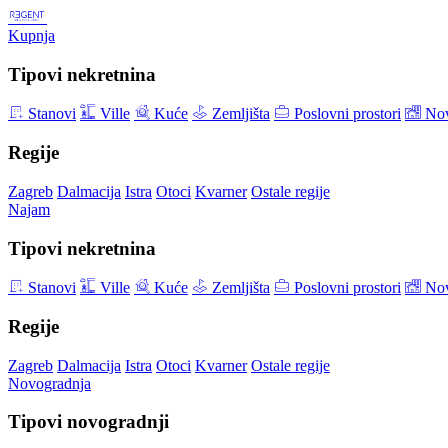
Kupnja
Tipovi nekretnina
Stanovi
Ville
Kuće
Zemljišta
Poslovni prostori
Nov
Regije
Zagreb
Dalmacija
Istra
Otoci
Kvarner
Ostale regije
Najam
Tipovi nekretnina
Stanovi
Ville
Kuće
Zemljišta
Poslovni prostori
Nov
Regije
Zagreb
Dalmacija
Istra
Otoci
Kvarner
Ostale regije
Novogradnja
Tipovi novogradnji