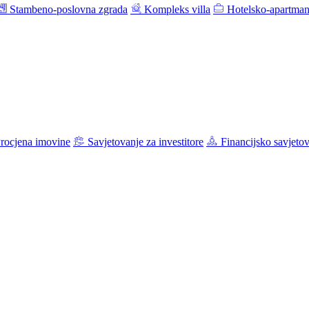
Stambeno-poslovna zgrada
Kompleks villa
Hotelsko-apartman
rocjena imovine
Savjetovanje za investitore
Financijsko savjeto