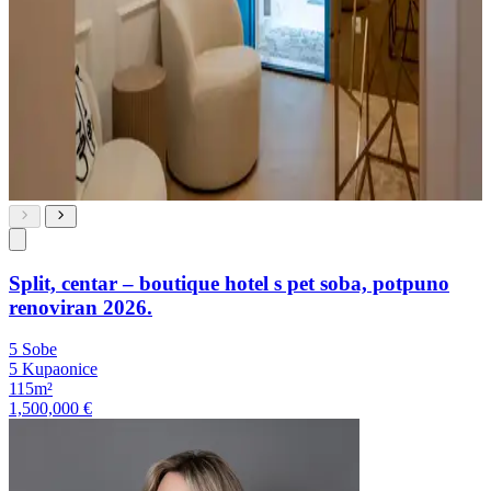
Split, centar – boutique hotel s pet soba, potpuno
renoviran 2026.
5 Sobe
5 Kupaonice
115m²
1,500,000 €