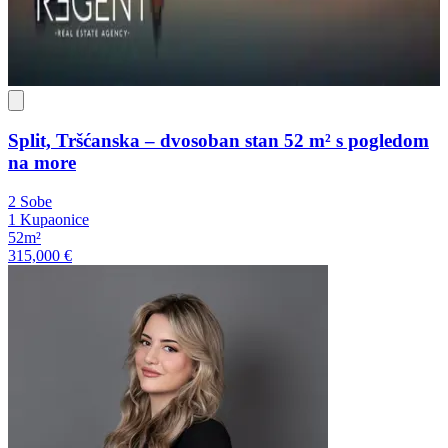
Split, Tršćanska – dvosoban stan 52 m² s pogledom
na more
2 Sobe
1 Kupaonice
52m²
315,000 €