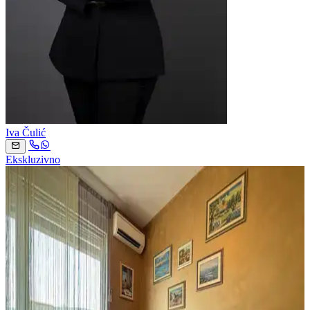
Iva Čulić
Ekskluzivno