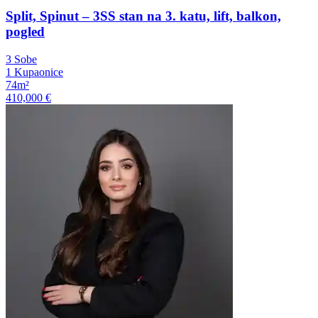
Split, Spinut – 3SS stan na 3. katu, lift, balkon,
pogled
3 Sobe
1 Kupaonice
74m²
410,000 €