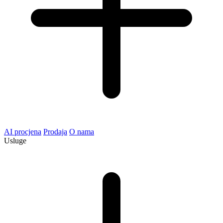
AI procjena
Prodaja
O nama
Usluge