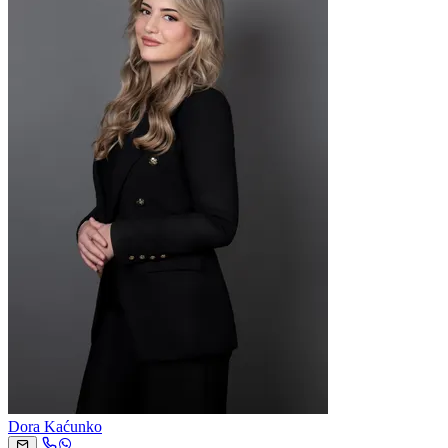
Dora Kaćunko