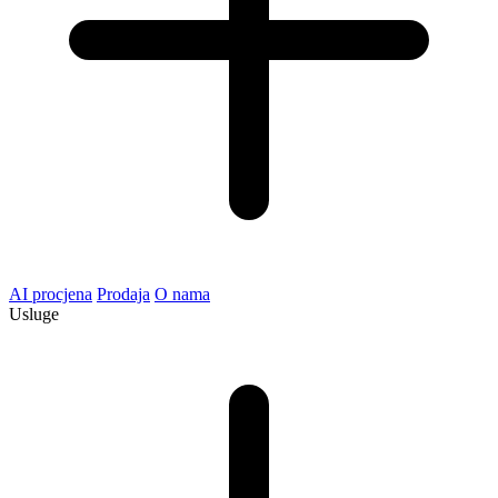
AI procjena
Prodaja
O nama
Usluge