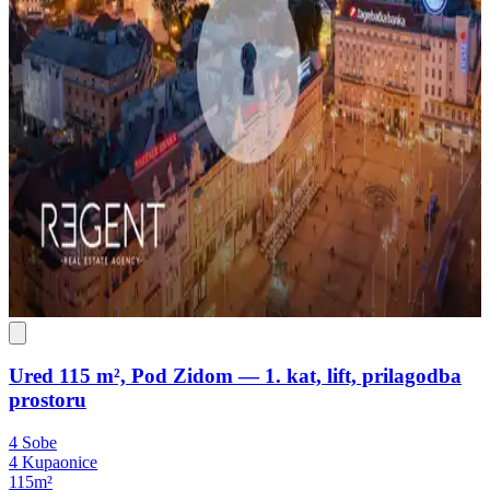
Ured 115 m², Pod Zidom — 1. kat, lift, prilagodba
prostoru
4 Sobe
4 Kupaonice
115m²