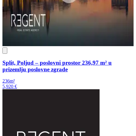
Split, Poljud – poslovni prostor 236,97 m² u
prizemlju poslovne zgrade
236m²
5,920 €