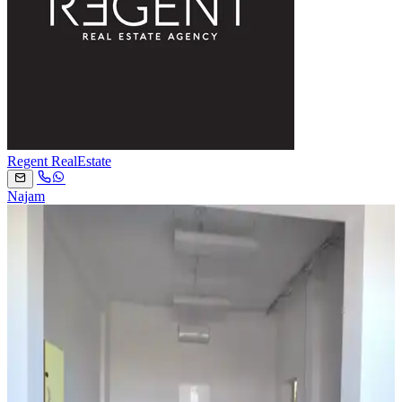
Regent RealEstate
Najam