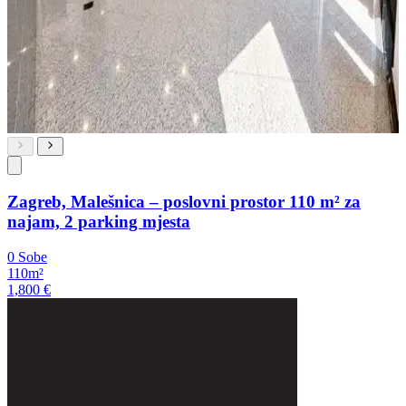
Zagreb, Malešnica – poslovni prostor 110 m² za
najam, 2 parking mjesta
0 Sobe
110m²
1,800 €