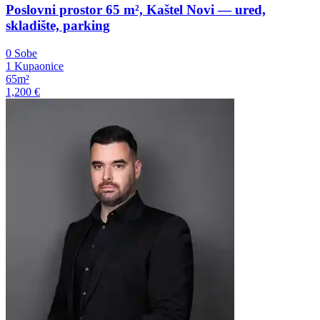
Poslovni prostor 65 m², Kaštel Novi — ured,
skladište, parking
0 Sobe
1 Kupaonice
65m²
1,200 €