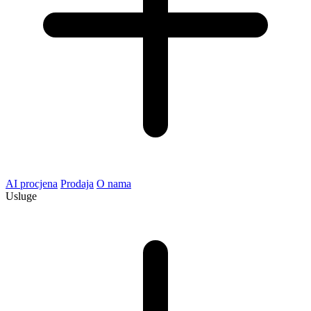
AI procjena
Prodaja
O nama
Usluge