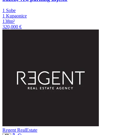
1 Sobe
1 Kupaonice
138m²
320,000 €
Regent RealEstate