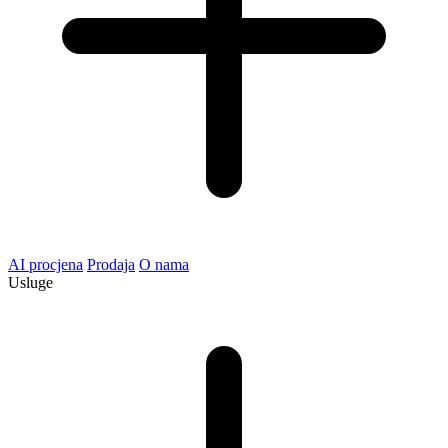
AI procjena
Prodaja
O nama
Usluge