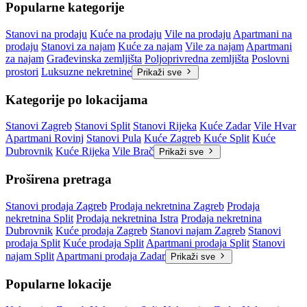
Popularne kategorije
Stanovi na prodaju
Kuće na prodaju
Vile na prodaju
Apartmani na
prodaju
Stanovi za najam
Kuće za najam
Vile za najam
Apartmani
za najam
Građevinska zemljišta
Poljoprivredna zemljišta
Poslovni
prostori
Luksuzne nekretnine
Prikaži sve
Kategorije po lokacijama
Stanovi Zagreb
Stanovi Split
Stanovi Rijeka
Kuće Zadar
Vile Hvar
Apartmani Rovinj
Stanovi Pula
Kuće Zagreb
Kuće Split
Kuće
Dubrovnik
Kuće Rijeka
Vile Brač
Prikaži sve
Proširena pretraga
Stanovi prodaja Zagreb
Prodaja nekretnina Zagreb
Prodaja
nekretnina Split
Prodaja nekretnina Istra
Prodaja nekretnina
Dubrovnik
Kuće prodaja Zagreb
Stanovi najam Zagreb
Stanovi
prodaja Split
Kuće prodaja Split
Apartmani prodaja Split
Stanovi
najam Split
Apartmani prodaja Zadar
Prikaži sve
Popularne lokacije