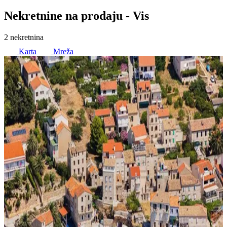
Nekretnine na prodaju
- Vis
2 nekretnina
Karta
Mreža