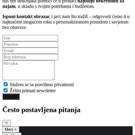
naš tim stručnjaka pomoći će ti pronaći
najbolju nekretninu za
najam
, u skladu s tvojim potrebama i budžetom.
Ispuni kontakt obrazac
i javi nam što tražiš – odgovorit ćemo ti u
najkraćem mogućem roku s personaliziranom ponudom i savjetom
bez obaveze.
Slažem se sa pravilima privatnosti
Želim primati newsletter
Potvrdi
Često postavljena pitanja
Meni
+