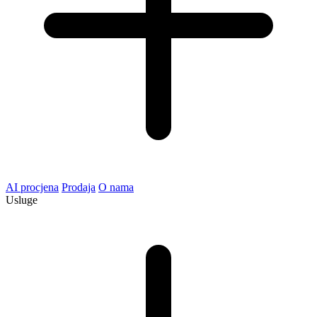
AI procjena
Prodaja
O nama
Usluge