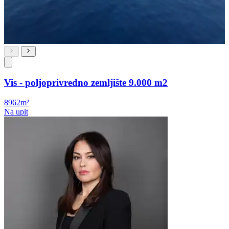
Vis - poljoprivredno zemljište 9.000 m2
8962m²
Na upit