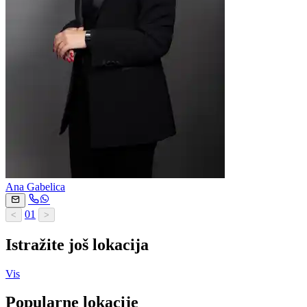
Ana Gabelica
01
<
>
Istražite još lokacija
Vis
Popularne lokacije