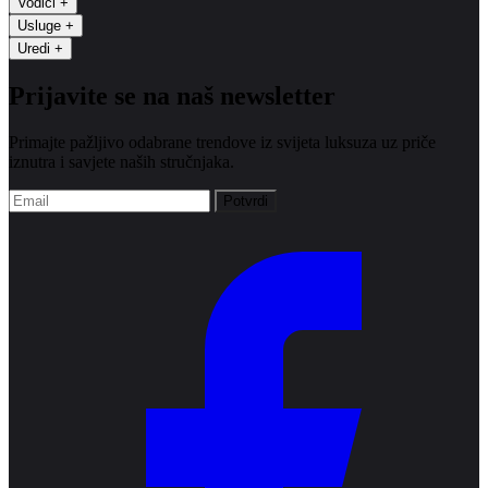
Vodiči
+
Usluge
+
Uredi
+
Prijavite se na naš newsletter
Primajte pažljivo odabrane trendove iz svijeta luksuza uz priče
iznutra i savjete naših stručnjaka.
Potvrdi