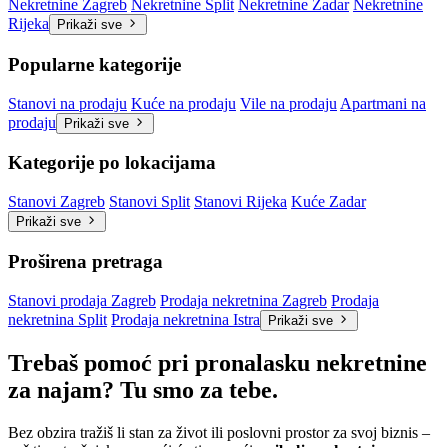
Nekretnine Zagreb
Nekretnine Split
Nekretnine Zadar
Nekretnine
Rijeka
Prikaži sve
Popularne kategorije
Stanovi na prodaju
Kuće na prodaju
Vile na prodaju
Apartmani na
prodaju
Prikaži sve
Kategorije po lokacijama
Stanovi Zagreb
Stanovi Split
Stanovi Rijeka
Kuće Zadar
Prikaži sve
Proširena pretraga
Stanovi prodaja Zagreb
Prodaja nekretnina Zagreb
Prodaja
nekretnina Split
Prodaja nekretnina Istra
Prikaži sve
Trebaš pomoć pri pronalasku nekretnine
za najam? Tu smo za tebe.
Bez obzira tražiš li stan za život ili poslovni prostor za svoj biznis –