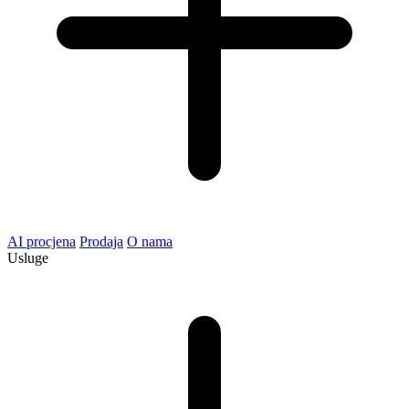
AI procjena
Prodaja
O nama
Usluge