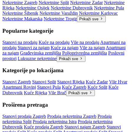
Nekretnine Zagreb
Nekretnine Split
Nekretnine Zadar
Nekretnine
Rijeka
Nekretnine Osijek
Nekretnine Dubrovnik
Nekretnine Pula
Nekretnine Šibenik
Nekretnine Varaždin
Nekretnine Karlovac
Nekretnine Makarska
Nekretnine Trogir
Prikaži sve
Popularne kategorije
Stanovi na prodaju
Kuće na prodaju
Vile na prodaju
Apartmani na
prodaju
Stanovi za najam
Kuće za najam
Vile za najam
Apartmani
za najam
Građevinska zemljišta
Poljoprivredna zemljišta
Poslovni
prostori
Luksuzne nekretnine
Prikaži sve
Kategorije po lokacijama
Stanovi Zagreb
Stanovi Split
Stanovi Rijeka
Kuće Zadar
Vile Hvar
Apartmani Rovinj
Stanovi Pula
Kuće Zagreb
Kuće Split
Kuće
Dubrovnik
Kuće Rijeka
Vile Brač
Prikaži sve
Proširena pretraga
Stanovi prodaja Zagreb
Prodaja nekretnina Zagreb
Prodaja
nekretnina Split
Prodaja nekretnina Istra
Prodaja nekretnina
Dubrovnik
Kuće prodaja Zagreb
Stanovi najam Zagreb
Stanovi