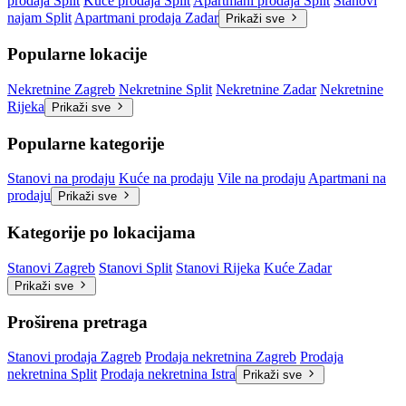
prodaja Split
Kuće prodaja Split
Apartmani prodaja Split
Stanovi
najam Split
Apartmani prodaja Zadar
Prikaži sve
Popularne lokacije
Nekretnine Zagreb
Nekretnine Split
Nekretnine Zadar
Nekretnine
Rijeka
Prikaži sve
Popularne kategorije
Stanovi na prodaju
Kuće na prodaju
Vile na prodaju
Apartmani na
prodaju
Prikaži sve
Kategorije po lokacijama
Stanovi Zagreb
Stanovi Split
Stanovi Rijeka
Kuće Zadar
Prikaži sve
Proširena pretraga
Stanovi prodaja Zagreb
Prodaja nekretnina Zagreb
Prodaja
nekretnina Split
Prodaja nekretnina Istra
Prikaži sve