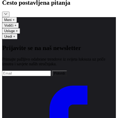
Često postavljena pitanja
Meni
+
Vodiči
+
Usluge
+
Uredi
+
Prijavite se na naš newsletter
Primajte pažljivo odabrane trendove iz svijeta luksuza uz priče
iznutra i savjete naših stručnjaka.
Potvrdi