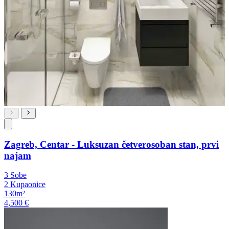
Zagreb, Centar - Luksuzan četverosoban stan, prvi
najam
3 Sobe
2 Kupaonice
130m²
4,500 €