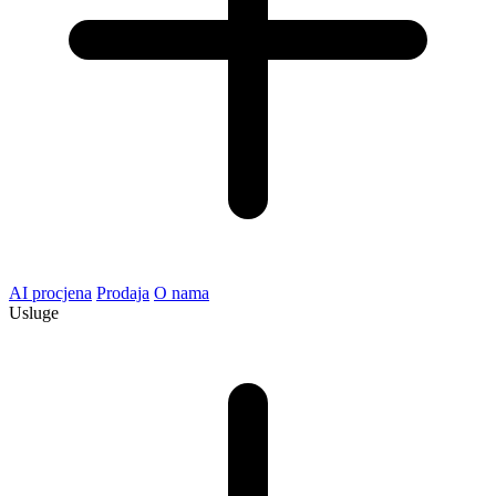
AI procjena
Prodaja
O nama
Usluge