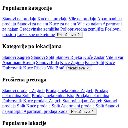
Popularne kategorije
Stanovi na prodaju
Kuće na prodaju
Vile na prodaju
Apartmani na
prodaju
Stanovi za najam
Kuće za najam
Vile za najam
Apartmani
za najam
Građevinska zemljišta
Poljoprivredna zemljišta
Poslovni
prostori
Luksuzne nekretnine
Prikaži sve
Kategorije po lokacijama
Stanovi Zagreb
Stanovi Split
Stanovi Rijeka
Kuće Zadar
Vile Hvar
Apartmani Rovinj
Stanovi Pula
Kuće Zagreb
Kuće Split
Kuće
Dubrovnik
Kuće Rijeka
Vile Brač
Prikaži sve
Proširena pretraga
Stanovi prodaja Zagreb
Prodaja nekretnina Zagreb
Prodaja
nekretnina Split
Prodaja nekretnina Istra
Prodaja nekretnina
Dubrovnik
Kuće prodaja Zagreb
Stanovi najam Zagreb
Stanovi
prodaja Split
Kuće prodaja Split
Apartmani prodaja Split
Stanovi
najam Split
Apartmani prodaja Zadar
Prikaži sve
Popularne lokacije