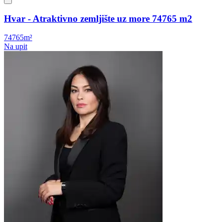
Hvar - Atraktivno zemljište uz more 74765 m2
74765m²
Na upit