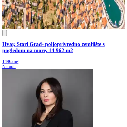
Hvar, Stari Grad- poljoprivredno zemljište s
pogledom na more, 14 962 m2
14962m²
Na upit