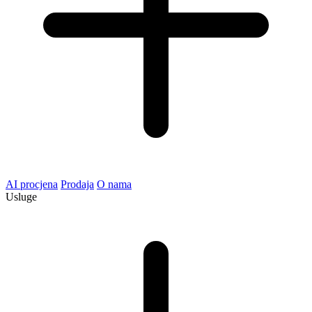
AI procjena
Prodaja
O nama
Usluge