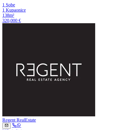
1 Sobe
1 Kupaonice
138m²
320,000 €
Regent RealEstate