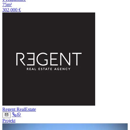
75m²
302,000 €
Regent RealEstate
Projekt