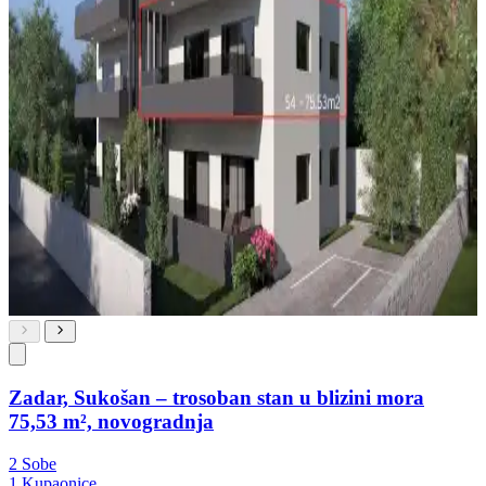
Zadar, Sukošan – trosoban stan u blizini mora
75,53 m², novogradnja
2 Sobe
1 Kupaonice