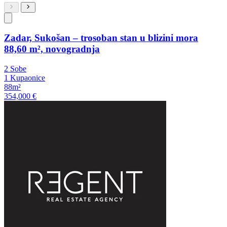
Zadar, Sukošan – trosoban stan u blizini mora
88,60 m², novogradnja
2 Sobe
1 Kupaonice
88m²
354,000 €