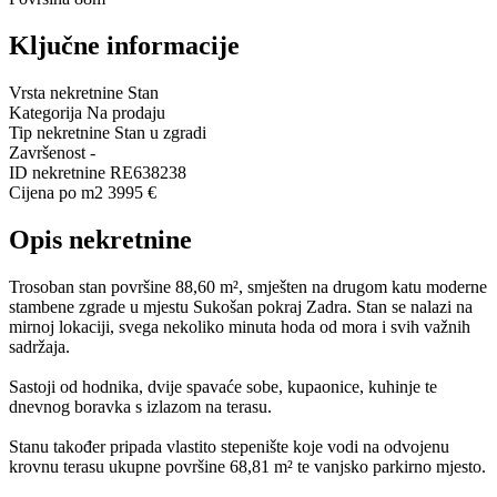
Ključne informacije
Vrsta nekretnine
Stan
Kategorija
Na prodaju
Tip nekretnine
Stan u zgradi
Završenost
-
ID nekretnine
RE638238
Cijena po m2
3995 €
Opis nekretnine
Trosoban stan površine 88,60 m², smješten na drugom katu moderne
stambene zgrade u mjestu Sukošan pokraj Zadra. Stan se nalazi na
mirnoj lokaciji, svega nekoliko minuta hoda od mora i svih važnih
sadržaja.
Sastoji od hodnika, dvije spavaće sobe, kupaonice, kuhinje te
dnevnog boravka s izlazom na terasu.
Stanu također pripada vlastito stepenište koje vodi na odvojenu
krovnu terasu ukupne površine 68,81 m² te vanjsko parkirno mjesto.