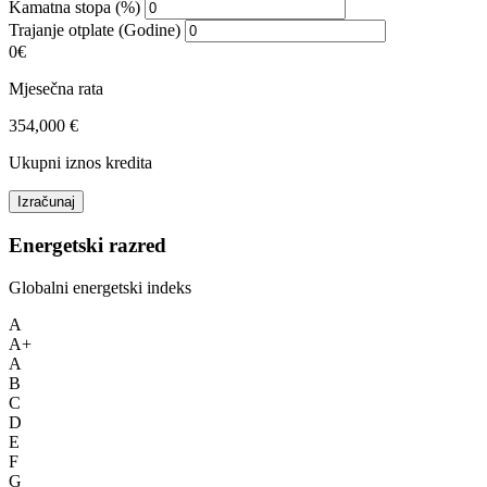
Kamatna stopa (%)
Trajanje otplate (Godine)
0€
Mjesečna rata
354,000 €
Ukupni iznos kredita
Izračunaj
Energetski razred
Globalni energetski indeks
A
A+
A
B
C
D
E
F
G