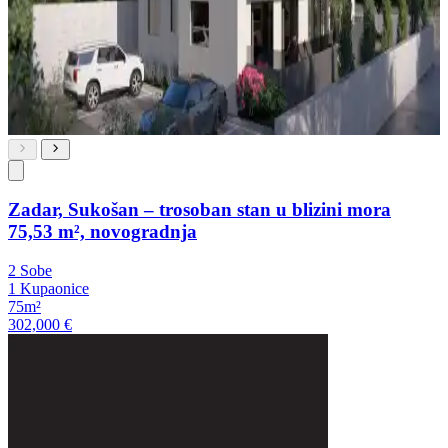
Zadar, Sukošan – trosoban stan u blizini mora
75,53 m², novogradnja
2 Sobe
1 Kupaonice
75m²
302,000 €