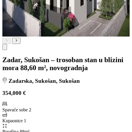
Zadar, Sukošan – trosoban stan u blizini
mora 88,60 m², novogradnja
Zadarska, Sukošan, Sukošan
354,000 €
Spavaće sobe
2
Kupaonice
1
Površina
88m²