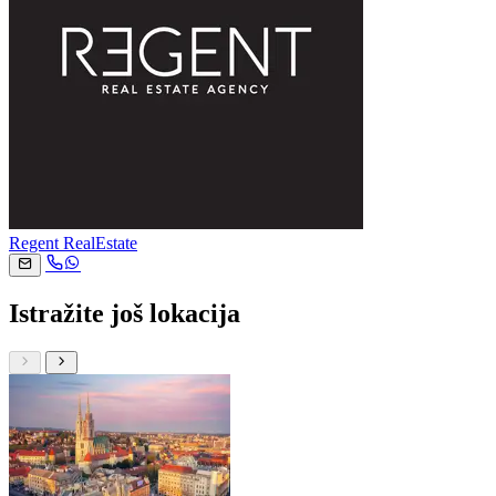
Regent RealEstate
Istražite još lokacija