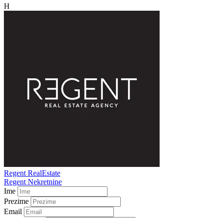
H
Regent RealEstate
Regent Nekretnine
Ime
Prezime
Email