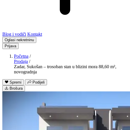
Blog i vodiči
Kontakt
Oglasi nekretninu
Prijava
Početna
/
Prodaja
/
Zadar, Sukošan – trosoban stan u blizini mora 88,60 m²,
novogradnja
Spremi
Podijeli
Brošura