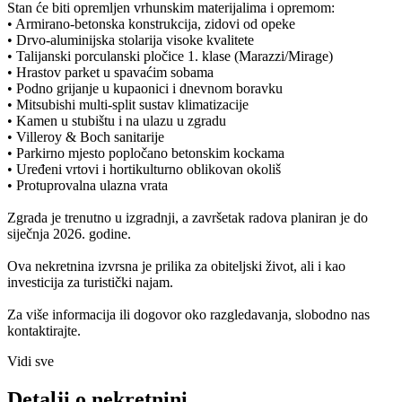
Stan će biti opremljen vrhunskim materijalima i opremom:
• Armirano-betonska konstrukcija, zidovi od opeke
• Drvo-aluminijska stolarija visoke kvalitete
• Talijanski porculanski pločice 1. klase (Marazzi/Mirage)
• Hrastov parket u spavaćim sobama
• Podno grijanje u kupaonici i dnevnom boravku
• Mitsubishi multi-split sustav klimatizacije
• Kamen u stubištu i na ulazu u zgradu
• Villeroy & Boch sanitarije
• Parkirno mjesto popločano betonskim kockama
• Uređeni vrtovi i hortikulturno oblikovan okoliš
• Protuprovalna ulazna vrata
Zgrada je trenutno u izgradnji, a završetak radova planiran je do
siječnja 2026. godine.
Ova nekretnina izvrsna je prilika za obiteljski život, ali i kao
investicija za turistički najam.
Za više informacija ili dogovor oko razgledavanja, slobodno nas
kontaktirajte.
Vidi sve
Detalji o nekretnini