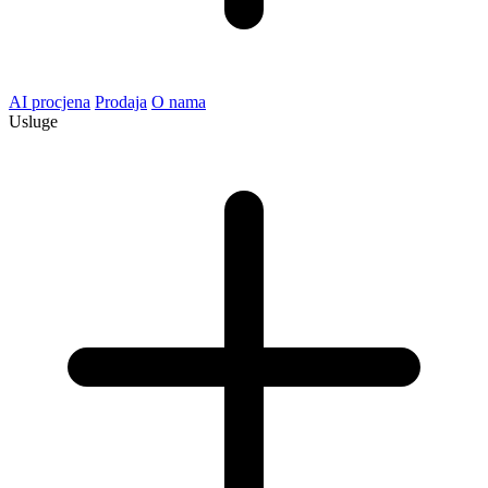
AI procjena
Prodaja
O nama
Usluge