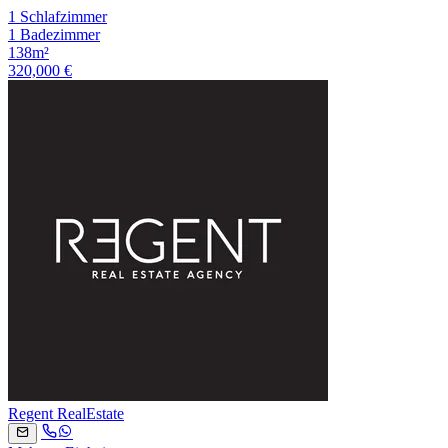
1 Schlafzimmer
1 Badezimmer
138m²
320,000 €
Regent RealEstate