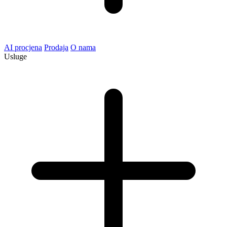
AI procjena
Prodaja
O nama
Usluge