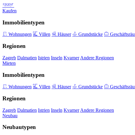
Kaufen
Immobilientypen
Wohnungen
Villen
Häuser
Grundstücke
Geschäftsrä
Regionen
Zagreb
Dalmatien
Istrien
Inseln
Kvarner
Andere Regionen
Mieten
Immobilientypen
Wohnungen
Villen
Häuser
Grundstücke
Geschäftsrä
Regionen
Zagreb
Dalmatien
Istrien
Inseln
Kvarner
Andere Regionen
Neubau
Neubautypen