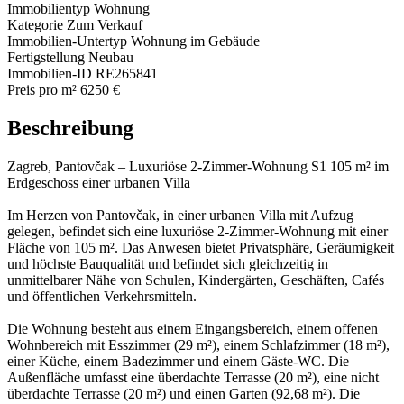
Immobilientyp
Wohnung
Kategorie
Zum Verkauf
Immobilien-Untertyp
Wohnung im Gebäude
Fertigstellung
Neubau
Immobilien-ID
RE265841
Preis pro m²
6250 €
Beschreibung
Zagreb, Pantovčak – Luxuriöse 2-Zimmer-Wohnung S1 105 m² im
Erdgeschoss einer urbanen Villa
Im Herzen von Pantovčak, in einer urbanen Villa mit Aufzug
gelegen, befindet sich eine luxuriöse 2-Zimmer-Wohnung mit einer
Fläche von 105 m². Das Anwesen bietet Privatsphäre, Geräumigkeit
und höchste Bauqualität und befindet sich gleichzeitig in
unmittelbarer Nähe von Schulen, Kindergärten, Geschäften, Cafés
und öffentlichen Verkehrsmitteln.
Die Wohnung besteht aus einem Eingangsbereich, einem offenen
Wohnbereich mit Esszimmer (29 m²), einem Schlafzimmer (18 m²),
einer Küche, einem Badezimmer und einem Gäste-WC. Die
Außenfläche umfasst eine überdachte Terrasse (20 m²), eine nicht
überdachte Terrasse (20 m²) und einen Garten (92,68 m²). Die