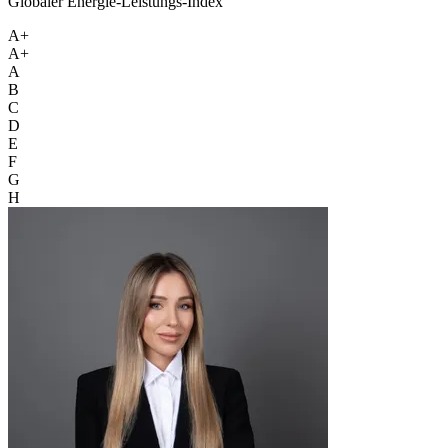
Globaler Energie-Leistungs-Index
A+
A+
A
B
C
D
E
F
G
H