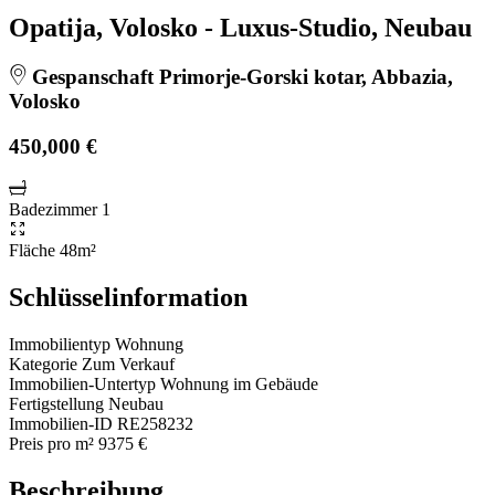
Opatija, Volosko - Luxus-Studio, Neubau
Gespanschaft Primorje-Gorski kotar, Abbazia,
Volosko
450,000 €
Badezimmer
1
Fläche
48m²
Schlüsselinformation
Immobilientyp
Wohnung
Kategorie
Zum Verkauf
Immobilien-Untertyp
Wohnung im Gebäude
Fertigstellung
Neubau
Immobilien-ID
RE258232
Preis pro m²
9375 €
Beschreibung