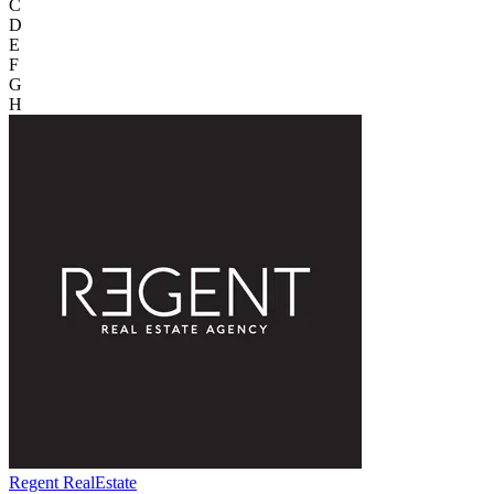
C
D
E
F
G
H
Regent RealEstate