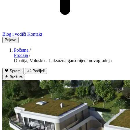
Blog i vodiči
Kontakt
Prijava
Početna
/
Prodaja
/
Opatija, Volosko - Luksuzna garsonijera novogradnja
Spremi
Podijeli
Brošura