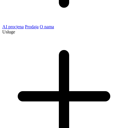
AI procjena
Prodaja
O nama
Usluge