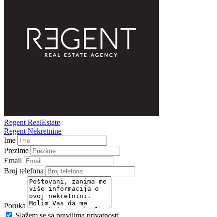
Regent RealEstate
Regent Nekretnine
Ime
Prezime
Email
Broj telefona
Poruka
Slažem se sa pravilima privatnosti