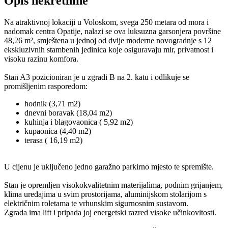
Opis nekretnine
Na atraktivnoj lokaciji u Voloskom, svega 250 metara od mora i
nadomak centra Opatije, nalazi se ova luksuzna garsonjera površine
48,26 m², smještena u jednoj od dvije moderne novogradnje s 12
ekskluzivnih stambenih jedinica koje osiguravaju mir, privatnost i
visoku razinu komfora.
Stan A3 pozicioniran je u zgradi B na 2. katu i odlikuje se
promišljenim rasporedom:
hodnik (3,71 m2)
dnevni boravak (18,04 m2)
kuhinja i blagovaonica ( 5,92 m2)
kupaonica (4,40 m2)
terasa ( 16,19 m2)
U cijenu je uključeno jedno garažno parkirno mjesto te spremište.
Stan je opremljen visokokvalitetnim materijalima, podnim grijanjem,
klima uređajima u svim prostorijama, aluminijskom stolarijom s
električnim roletama te vrhunskim sigurnosnim sustavom.
Zgrada ima lift i pripada joj energetski razred visoke učinkovitosti.