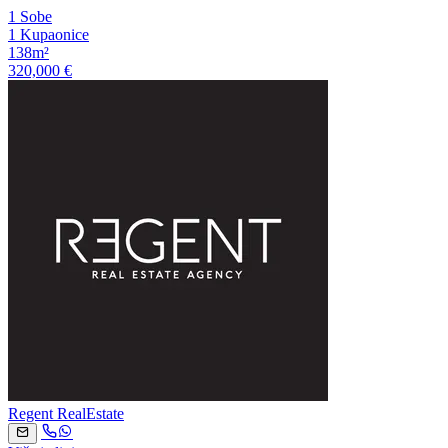
1 Sobe
1 Kupaonice
138m²
320,000 €
Regent RealEstate