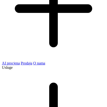
AI procjena
Prodaja
O nama
Usluge