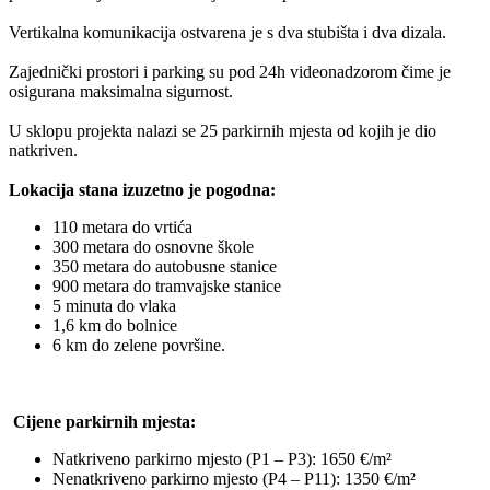
Vertikalna komunikacija ostvarena je s dva stubišta i dva dizala.
Zajednički prostori i parking su pod 24h videonadzorom čime je
osigurana maksimalna sigurnost.
U sklopu projekta nalazi se 25 parkirnih mjesta od kojih je dio
natkriven.
Lokacija stana izuzetno je pogodna:
110 metara do vrtića
300 metara do osnovne škole
350 metara do autobusne stanice
900 metara do tramvajske stanice
5 minuta do vlaka
1,6 km do bolnice
6 km do zelene površine.
Cijene parkirnih mjesta:
Natkriveno parkirno mjesto (P1 – P3): 1650 €/m²
Nenatkriveno parkirno mjesto (P4 – P11): 1350 €/m²