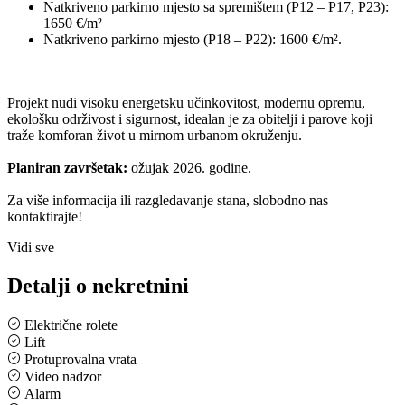
Natkriveno parkirno mjesto sa spremištem (P12 – P17, P23):
1650 €/m²
Natkriveno parkirno mjesto (P18 – P22): 1600 €/m².
Projekt nudi visoku energetsku učinkovitost, modernu opremu,
ekološku održivost i sigurnost, idealan je za obitelji i parove koji
traže komforan život u mirnom urbanom okruženju.
Planiran završetak:
ožujak 2026. godine.
Za više informacija ili razgledavanje stana, slobodno nas
kontaktirajte!
Vidi sve
Detalji o nekretnini
Električne rolete
Lift
Protuprovalna vrata
Video nadzor
Alarm