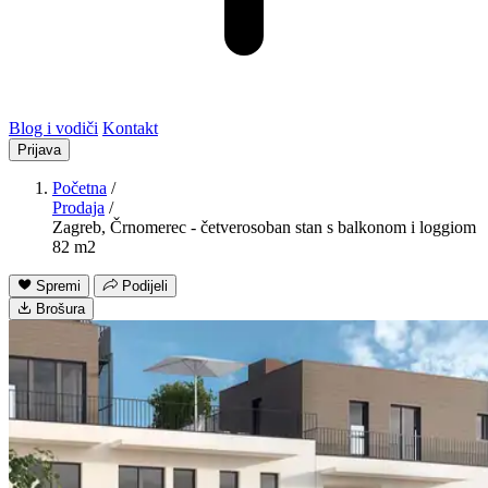
Blog i vodiči
Kontakt
Prijava
Početna
/
Prodaja
/
Zagreb, Črnomerec - četverosoban stan s balkonom i loggiom
82 m2
Spremi
Podijeli
Brošura