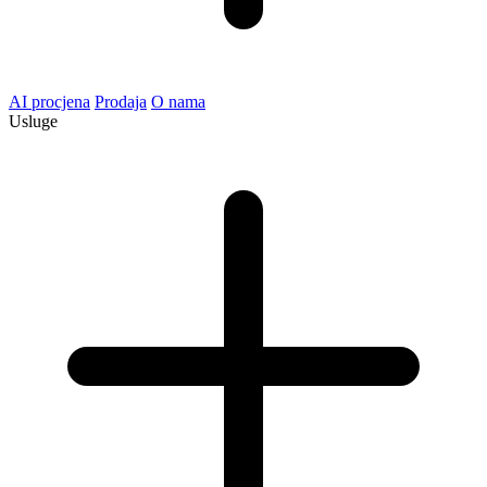
AI procjena
Prodaja
O nama
Usluge