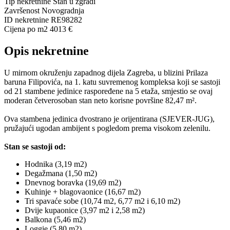
Tip nekretnine
Stan u zgradi
Završenost
Novogradnja
ID nekretnine
RE98282
Cijena po m2
4013 €
Opis nekretnine
U mirnom okruženju zapadnog dijela Zagreba, u blizini Prilaza
baruna Filipovića, na 1. katu suvremenog kompleksa koji se sastoji
od 21 stambene jedinice raspoređene na 5 etaža, smjestio se ovaj
moderan četverosoban stan neto korisne površine 82,47 m².
Ova stambena jedinica dvostrano je orijentirana (SJEVER-JUG),
pružajući ugodan ambijent s pogledom prema visokom zelenilu.
Stan se sastoji od:
Hodnika (3,19 m2)
Degažmana (1,50 m2)
Dnevnog boravka (19,69 m2)
Kuhinje + blagovaonice (16,67 m2)
Tri spavaće sobe (10,74 m2, 6,77 m2 i 6,10 m2)
Dvije kupaonice (3,97 m2 i 2,58 m2)
Balkona (5,46 m2)
Loggie (5,80 m2).