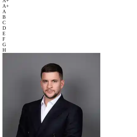
A+
A+
A
B
C
D
E
F
G
H