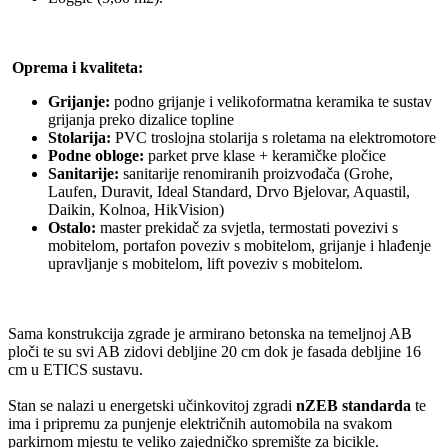
Oprema i kvaliteta:
Grijanje:
podno grijanje i velikoformatna keramika te sustav
grijanja preko dizalice topline
Stolarija:
PVC troslojna stolarija s roletama na elektromotore
Podne obloge:
parket prve klase + keramičke pločice
Sanitarije:
sanitarije renomiranih proizvođača (Grohe,
Laufen, Duravit, Ideal Standard, Drvo Bjelovar, Aquastil,
Daikin, Kolnoa, HikVision)
Ostalo:
master prekidač za svjetla, termostati povezivi s
mobitelom, portafon poveziv s mobitelom, grijanje i hlađenje
upravljanje s mobitelom, lift poveziv s mobitelom.
Sama konstrukcija zgrade je armirano betonska na temeljnoj AB
ploči te su svi AB zidovi debljine 20 cm dok je fasada debljine 16
cm u ETICS sustavu.
Stan se nalazi u energetski učinkovitoj zgradi
nZEB standarda
te
ima i pripremu za punjenje električnih automobila na svakom
parkirnom mjestu te veliko zajedničko spremište za bicikle.