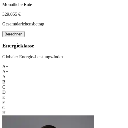
Monatliche Rate
329,055 €
Gesamtdarlehensbetrag
Berechnen
Energieklasse
Globaler Energie-Leistungs-Index
A+
A+
A
B
C
D
E
F
G
H