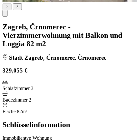
Zagreb, Črnomerec -
Vierzimmerwohnung mit Balkon und
Loggia 82 m2
Stadt Zagreb, Črnomerec, Črnomerec
329,055 €
Schlafzimmer
3
Badezimmer
2
Fläche
82m²
Schlüsselinformation
Immobilientyp
Wohnung