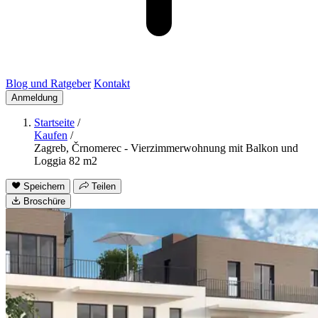
Blog und Ratgeber
Kontakt
Anmeldung
Startseite
/
Kaufen
/
Zagreb, Črnomerec - Vierzimmerwohnung mit Balkon und
Loggia 82 m2
Speichern
Teilen
Broschüre