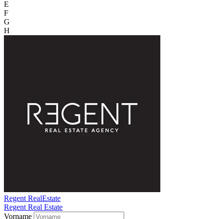
E
F
G
H
Regent RealEstate
Regent Real Estate
Vorname