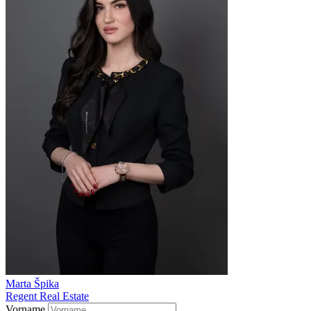
Marta Špika
Regent Real Estate
Vorname