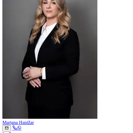
Marjana Hanižar