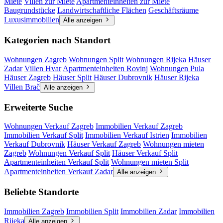
Miete
Villen zur Miete
Apartmenteinheiten zur Miete
Baugrundstücke
Landwirtschaftliche Flächen
Geschäftsräume
Luxusimmobilien
Alle anzeigen
Kategorien nach Standort
Wohnungen Zagreb
Wohnungen Split
Wohnungen Rijeka
Häuser
Zadar
Villen Hvar
Apartmenteinheiten Rovinj
Wohnungen Pula
Häuser Zagreb
Häuser Split
Häuser Dubrovnik
Häuser Rijeka
Villen Brač
Alle anzeigen
Erweiterte Suche
Wohnungen Verkauf Zagreb
Immobilien Verkauf Zagreb
Immobilien Verkauf Split
Immobilien Verkauf Istrien
Immobilien
Verkauf Dubrovnik
Häuser Verkauf Zagreb
Wohnungen mieten
Zagreb
Wohnungen Verkauf Split
Häuser Verkauf Split
Apartmenteinheiten Verkauf Split
Wohnungen mieten Split
Apartmenteinheiten Verkauf Zadar
Alle anzeigen
Beliebte Standorte
Immobilien Zagreb
Immobilien Split
Immobilien Zadar
Immobilien
Rijeka
Alle anzeigen