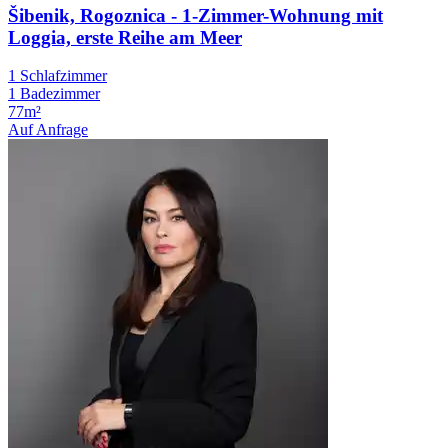
Šibenik, Rogoznica - 1-Zimmer-Wohnung mit
Loggia, erste Reihe am Meer
1 Schlafzimmer
1 Badezimmer
77m²
Auf Anfrage