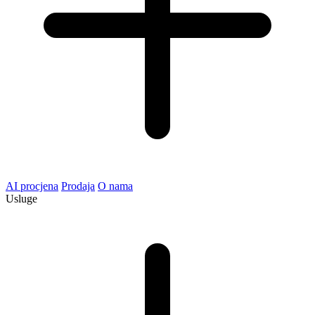
AI procjena
Prodaja
O nama
Usluge