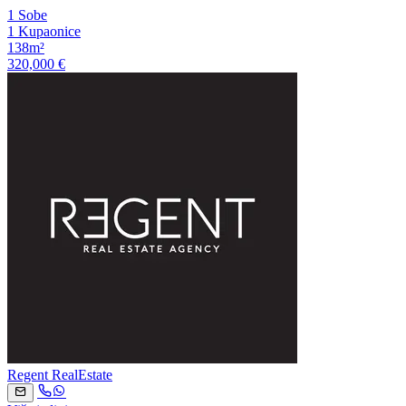
1 Sobe
1 Kupaonice
138m²
320,000 €
Regent RealEstate