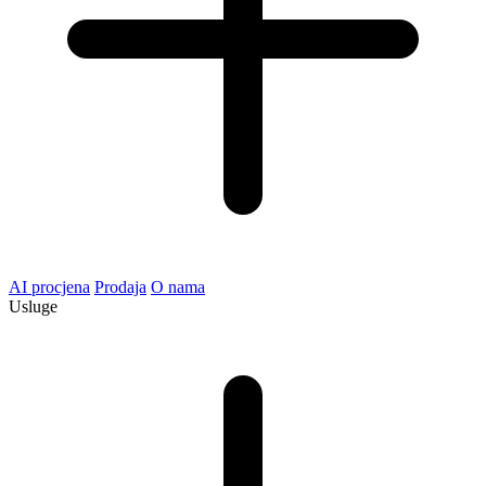
AI procjena
Prodaja
O nama
Usluge