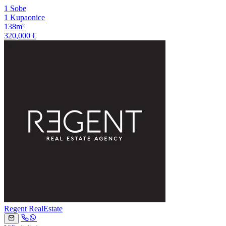
1 Sobe
1 Kupaonice
138m²
320,000 €
Regent RealEstate