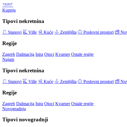
Kupnja
Tipovi nekretnina
Stanovi
Ville
Kuće
Zemljišta
Poslovni prostori
Nov
Regije
Zagreb
Dalmacija
Istra
Otoci
Kvarner
Ostale regije
Najam
Tipovi nekretnina
Stanovi
Ville
Kuće
Zemljišta
Poslovni prostori
Nov
Regije
Zagreb
Dalmacija
Istra
Otoci
Kvarner
Ostale regije
Novogradnja
Tipovi novogradnji