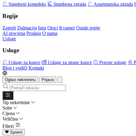
Stambeni kompleks
Stambena zgrada
Apartmanska zgrada
Regije
Zagreb
Dalmacija
Istra
Otoci
Kvarner
Ostale regije
AI procjena
Prodaja
O nama
Usluge
Usluge
Usluge za kupce
Usluge za strane kupce
Pravne usluge
P
Blog i vodiči
Kontakt
Oglasi nekretninu
Prijava
Tip nekretnine
Sobe
Cijena
Veličina
Filteri
Spremi