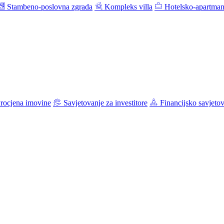
Stambeno-poslovna zgrada
Kompleks villa
Hotelsko-apartman
rocjena imovine
Savjetovanje za investitore
Financijsko savjeto