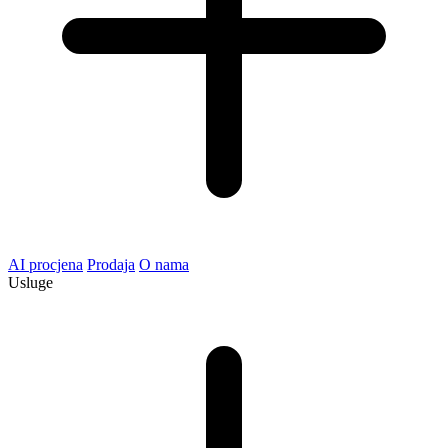
AI procjena
Prodaja
O nama
Usluge