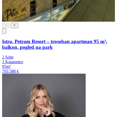
Istra, Petram Resort – trosoban apartman 95 m²,
balkon, pogled na park
2 Sobe
1 Kupaonice
95m²
793,588 €