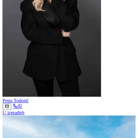
Petra Todorić
U izgradnji