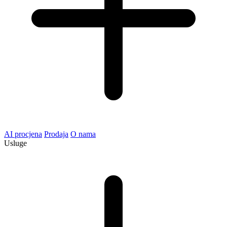
AI procjena
Prodaja
O nama
Usluge