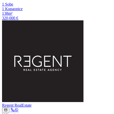
1 Sobe
1 Kupaonice
138m²
320,000 €
Regent RealEstate