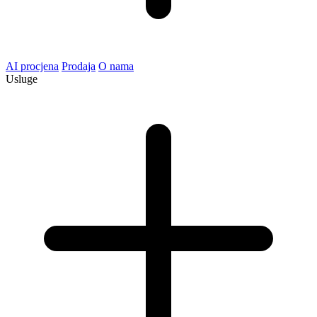
AI procjena
Prodaja
O nama
Usluge