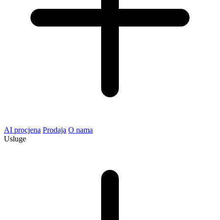
AI procjena
Prodaja
O nama
Usluge