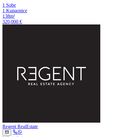
1 Sobe
1 Kupaonice
138m²
320,000 €
Regent RealEstate