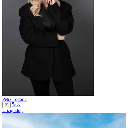
Petra Todorić
U izgradnji