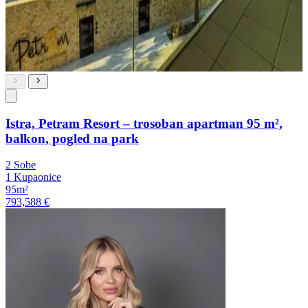
Istra, Petram Resort – trosoban apartman 95 m²,
balkon, pogled na park
2 Sobe
1 Kupaonice
95m²
793,588 €