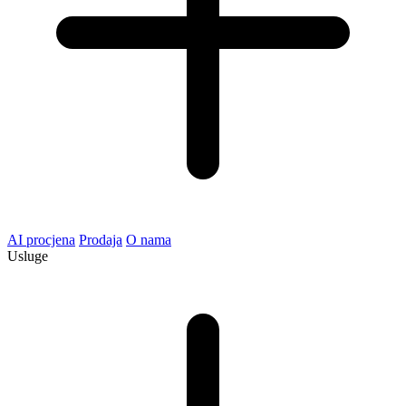
AI procjena
Prodaja
O nama
Usluge