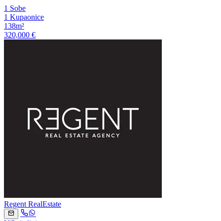
1 Sobe
1 Kupaonice
138m²
320,000 €
Regent RealEstate